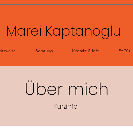
ung I Familiencoaching I Media
Marei Kaptanoglu
itsweise
Beratung
Kontakt & Info
FAQ's
Über mich
Kurzinfo