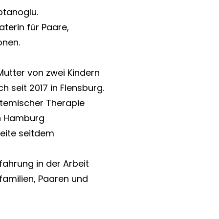
ptanoglu.
terin für Paare,
onen.
Mutter von zwei Kindern
ch seit 2017 in Flensburg.
stemischer Therapie
in Hamburg
eite seitdem
rfahrung in der Arbeit
familien, Paaren und